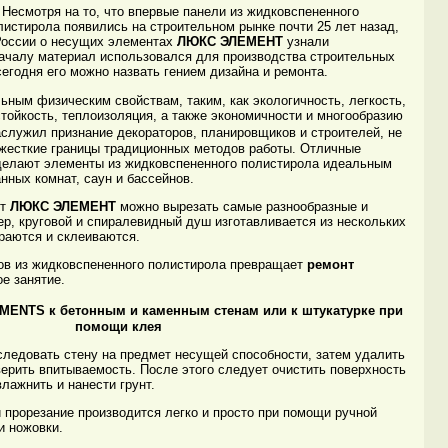
смотря на то, что впервые панели из жидковспененного
листирола появились на строительном рынке почти 25 лет назад,
России о несущих элементах
ЛЮКС ЭЛЕМЕНТ
узнали
ачалу материал использовался для производства строительных
сегодня его можно назвать гением дизайна и ремонта.
ым физическим свойствам, таким, как экологичность, легкость,
стойкость, теплоизоляция, а также экономичности и многообразию
служил признание декораторов, планировщиков и строителей, не
жесткие границы традиционных методов работы. Отличные
 делают элементы из жидковспененного полистирола идеальным
нных комнат, саун и бассейнов.
ит
ЛЮКС ЭЛЕМЕНТ
можно вырезать самые разнообразные и
, круговой и спиралевидный душ изготавливается из нескольких
ираются и склеиваются.
 из жидковспененного полистирола превращает
ремонт
е занятие.
MENTS
к бетонным и каменным стенам или к штукатурке при
помощи клея
довать стену на предмет несущей способности, затем удалить
ерить впитываемость. После этого следует очистить поверхность
лажнить и нанести грунт.
рорезание производится легко и просто при помощи ручной
и ножовки.