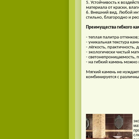
5. Устойчивость к воздей
материала от краски, вла
6. Внешний вид. Любой ин
стильно, благородно и ре
Преимущества гибкого ка
- теплая палитра оттенков;
- уникальная текстура кам
- лёгкость, практичность, 
- экологически чистый мат
- светонепроницаемость, п
- на гибкий камень можно
Мягкий камень не нуждает
комбинируется с различн
На
эк
ма
пр
сл