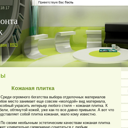
Приветствую Вас
Гость
 18:17
монта
к
Вход
|
RSS
лы
Кожаная плитка
.
Среди огромного богатства выбора отделочных материалов
обое место занимает еще совсем «молодой» вид материала,
особный украсить интерьер любого стиля – кожаная плитка. К
бели, обтянутой кожей, уже как-то все давно привыкли. А вот что
едставляет собой плитка кожаная, мало кому известно.
 своим необычным эстетическим качествам кожаная плитка
жет удивительно гармонично сочетаться с любым