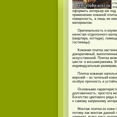
ст
эл
оформить интерьер ею под 
применению кожаной плитки
поверхность, а лишь ее не
материалом.
Оригинальность и изумите
качестве отделочного мате
(квартира, коттедж), помещ
гостиницы).
Кожаная плитка настенная 
декоративный, выполненный 
искусственной. Плитка мож
шести- и восьмигранника. В
индивидуальным размерам,
Плитка кожаная напольная
верхний – из телячьей кож
особую прочность и устойч
Основными характеристика
долговечность, простота мо
Богатство цветового ряда 
к самому капризному интер
Монтаж плитки из кожи пр
потому как монтаж данной 
заменить всего лишь подпо