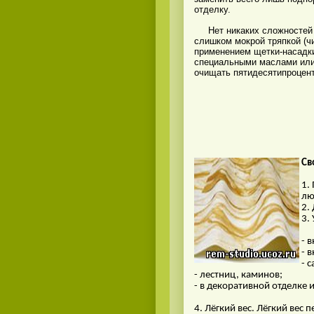
отделку.
Нет никаких сложностей в 
слишком мокрой тряпкой (ч
применением щетки-насадки
специальными маслами или 
очищать пятидесятипроцен
Св
1.
лю
2.
3.
- 
- 
- 
- лестниц, каминов;
- в декоративной отделке и
4. Лёгкий вес. Лёгкий вес 