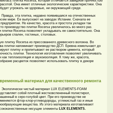
явилась плитка Rocersa, которая отличается завидной прочностью
красотой. Она имеет отличные экологические характеристики. Она
 будет угрожать ни здоровью, ни окружающей среде.
авда, эта плитка, недавно появившаяся на отечественных
 всем мире. Ее выпускают на заводах Испании. Сначала ее
редприятии. Но качество, красота и простота укладки так
то производство плитки Rocersa увеличилось во много раз.
и плитки Rocersa позволяет укладывать ее самостоятельно. Она
рьеров спален, гостиных, столовых.
плитку Rocersa из прессованного древесного волокна. Во
ва плитки напоминает производство ДСП. Бревна измельчают до
ируют плитку и пропитывают ее раствором цемента, который
рочность плитки. Технология изготовления позволяет увеличивать
и как теплоизоляция и звукоизоляция. К тому же, красота,
образие расцветок позволяют использовать плитку в декоре
временный материал для качественного ремонта
ологически чистый материал
LUX
ELEMENTS
-
FOAM
едставляет собой плотный жестковспененный полистирол,
рашенный в серо-голубой цвет. При его производстве не
именяются фтор-хлор-углеводороды, углекислый газ и иные
нообразующие вещества. Из этого материала изготавливают
.
сококачественные несущие элементы
LUX ELEMENTS