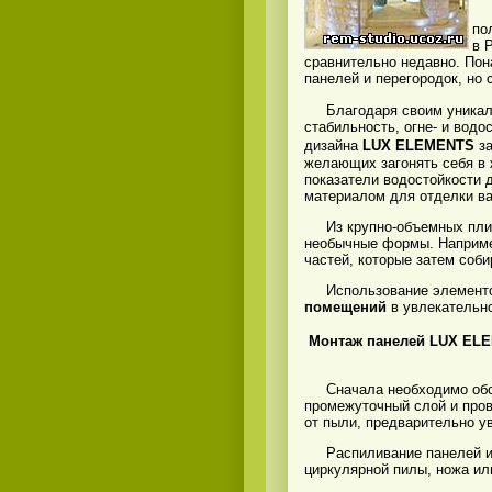
Не
по
в 
сравнительно недавно. Пон
панелей и перегородок, но 
Благодаря своим уникальн
стабильность, огне- и водо
дизайна
LUX
ELEMENTS
за
желающих загонять себя в 
показатели водостойкости
материалом для отделки ва
Из крупно-объемных пл
необычные формы. Например
частей, которые затем соб
Использование элементов
помещений
в увлекательно
Монтаж панелей
LUX
ELE
Сначала необходимо обсле
промежуточный слой и пров
от пыли, предварительно ув
Распиливание панелей и п
циркулярной пилы, ножа ил