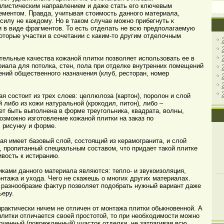
илистическим направлением и даже стать его ключевым
ементом. Правда, учитывая стоимость данного материала,
силу не каждому. Но в таком случае можно прибегнуть к
 в виде фрагментов. То есть отделать не всю предполагаемую
которые участки в сочетании с каким-то другим отделочным
льные качества кожаной плитки позволяет использовать ее в
риала для потолка, стен, пола при отделке внутренних помещений
ений общественного назначения (клуб, ресторан, номер
состоит из трех слоев: целлюлоза (картон), поролон и слой
либо из кожи натуральной (крокодил, питон), либо –
ет быть выполнена в форме треугольника, квадрата, волны,
озможно изготовление кожаной плитки на заказ по
 рисунку и форме.
 имеет базовый слой, состоящий из керамогранита, и слой
и, пропитанный специальным составом, что придает такой плитке
ивость к истиранию.
ми данного материала являются: тепло- и звукоизоляция,
нтажа и ухода. Чего не скажешь о многих других материалах.
и разнообразие фактур позволяет подобрать нужный вариант даже
ьеру.
актически ничем не отличен от монтажа плитки обыкновенной. А
плитки отличается своей простотой, то при необходимости можно
рченный (поврежденный) участок отделки, не затрагивая всю