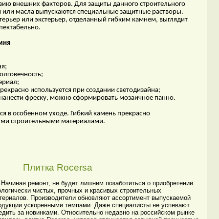
ствию внешних факторов. Для защиты данного строительного
ги или масла выпускаются специальные защитные растворы.
терьер или экстерьер, отделанный гибким камнем, выглядит
спектабельно.
мня
ня;
долговечность;
ериал;
рекрасно используется при создании светодизайна;
 нанести фреску, можно сформировать мозаичное панно.
ся в особенном уходе. Гибкий камень прекрасно
ыми строительными материалами.
Плитка Rocersa
чиная ремонт, не будет лишним позаботиться о приобретении
ологически чистых, прочных и красивых строительных
териалов. Производители обновляют ассортимент выпускаемой
одукции ускоренными темпами. Даже специалисты не успевают
едить за новинками. Относительно недавно на российском рынке