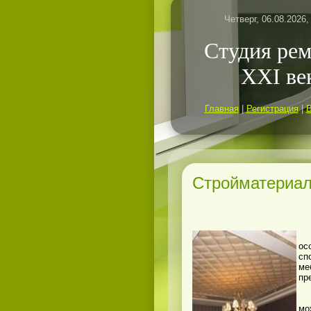
Четверг, 06.08.2026,
Студия ре
ХХI ве
Главная
|
Регистрация
|
Стройматериа
ос
сп
ме
пр
По
мо