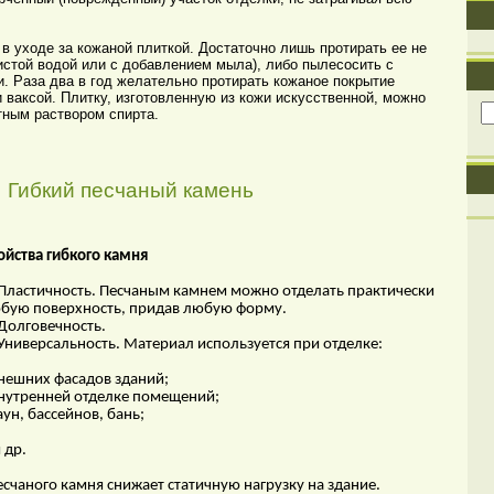
уходе за кожаной плиткой. Достаточно лишь протирать ее не
истой водой или с добавлением мыла), либо пылесосить с
. Раза два в год желательно протирать кожаное покрытие
ваксой. Плитку, изготовленную из кожи искусственной, можно
тным раствором спирта.
Гибкий песчаный камень
ойства гибкого камня
 Пластичность. Песчаным камнем можно отделать практически
бую поверхность, придав любую форму.
 Долговечность.
 Универсальность. Материал используется при отделке:
внешних фасадов зданий;
внутренней отделке помещений;
саун, бассейнов, бань;
 др.
песчаного камня снижает статичную нагрузку на здание.