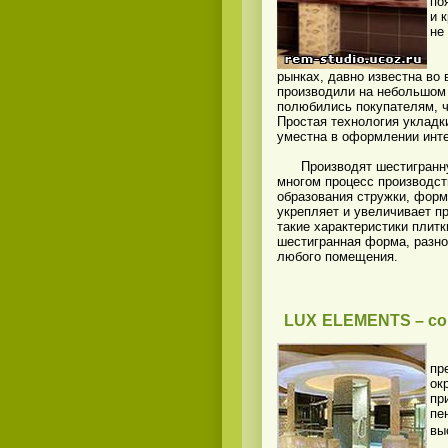
по
и 
не
Пр
рынках, давно известна во
производили на небольшом п
полюбились покупателям, ч
Простая технология укладк
уместна в оформлении инте
Производят шестигранную 
многом процесс производст
образования стружки, форм
укрепляет и увеличивает п
такие характеристики плитк
шестигранная форма, разно
любого помещения.
LUX
ELEMENTS
– со
Эк
пр
ок
пр
пе
вы