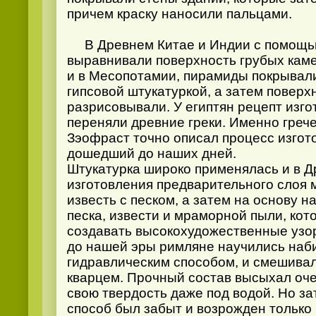
причем краску наносили пальцами.
В Древнем Китае и Индии с помощью
выравнивали поверхность грубых камен
и в Месопотамии, пирамиды покрывали
гипсовой штукатуркой, а затем повер
разрисовывали. У египтян рецепт изго
переняли древние греки. Именно греч
Зэофраст точно описал процесс изгот
дошедший до наших дней.
Штукатурка широко применялась и в Д
изготовления предварительного слоя
известь с песком, а затем на основу н
песка, извести и мраморной пыли, кот
создавать высокохудожественные узор
до нашей эры римляне научились наби
гидравлическим способом, и смешивал
кварцем. Прочный состав высыхал оче
свою твердость даже под водой. Но з
способ был забыт и возрожден только в