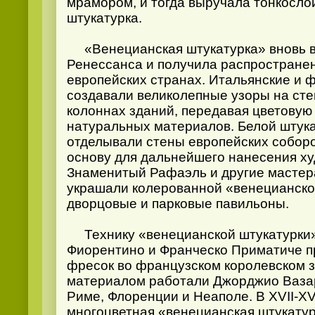
мрамором, и тогда выручала тонкосло
штукатурка.
«Венецианская штукатурка» вновь в
Ренессанса и получила распространен
европейских странах. Итальянские и 
создавали великолепные узоры на стен
колоннах зданий, передавая цветовую 
натуральных материалов. Белой штук
отделывали стены европейских соборов
основу для дальнейшего нанесения х
Знаменитый Рафаэль и другие мастер
украшали колерованной «венецианско
дворцовые и парковые павильоны.
Технику «венецианской штукатурки»
Фиорентино и Франческо Приматиче п
фресок во французском королевском з
материалом работали Джорджио Ваза
Риме, Флоренции и Неаполе. В XVII-XV
многоцветная «венецианская штукату