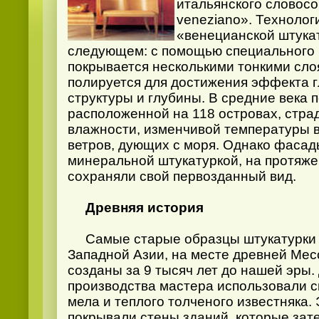
итальянского словосо
veneziano». Технолог
«венецианской штукат
следующем: с помощью специального 
покрывается несколькими тонкими сло
полируется для достижения эффекта г
структуры и глубины. В средние века 
расположенной на 118 островах, стр
влажности, изменчивой температуры 
ветров, дующих с моря. Однако фасад
минеральной штукатуркой, на протяже
сохраняли свой первозданный вид.
Древняя история
Самые старые образцы штукатурки 
Западной Азии, на месте древней Ме
созданы за 9 тысяч лет до нашей эры
производства мастера использовали с
мела и теплого толченого известняка.
покрывали стены зданий, которые зат