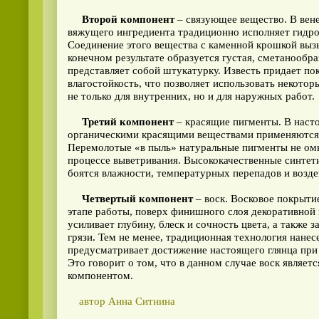
Второй компонент
– связующее вещество. В вен
вяжущего ингредиента традиционно исполняет гидрок
Соединение этого вещества с каменной крошкой вызы
конечном результате образуется густая, сметанообра
представляет собой штукатурку. Известь придает п
влагостойкость, что позволяет использовать некото
не только для внутренних, но и для наружных работ.
Третий компонент
– красящие пигменты. В наст
органическими красящими веществами применяются 
Перемолотые «в пыль» натуральные пигменты не ом
процессе выветривания. Высококачественные синтети
боятся влажности, температурных перепадов и возде
Четвертый компонент
– воск. Восковое покрыти
этапе работы, поверх финишного слоя декоративной
усиливает глубину, блеск и сочность цвета, а также 
грязи. Тем не менее, традиционная технология нане
предусматривает достижение настоящего глянца при
Это говорит о том, что в данном случае воск являе
компонентом.
автор Анна Ситнина