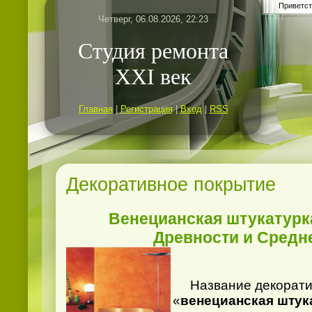
Приветст
Четверг, 06.08.2026, 22:23
Студия ремонта
ХХI век
Главная
|
Регистрация
|
Вход
|
RSS
Декоративное покрытие
Венецианская штукатурка
Древности и Средн
Название декоратив
«
венецианская штук