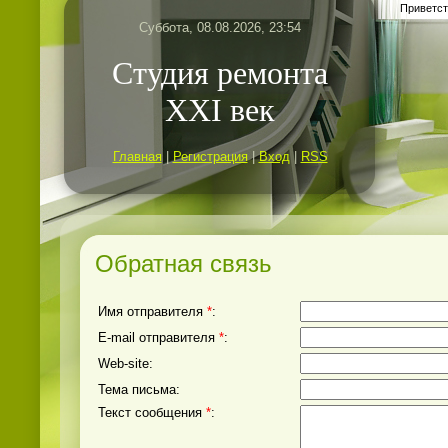
Приветст
Суббота, 08.08.2026, 23:54
Студия ремонта
ХХI век
Главная
|
Регистрация
|
Вход
|
RSS
Обратная связь
Имя отправителя
*
:
E-mail отправителя
*
:
Web-site:
Тема письма:
Текст сообщения
*
: