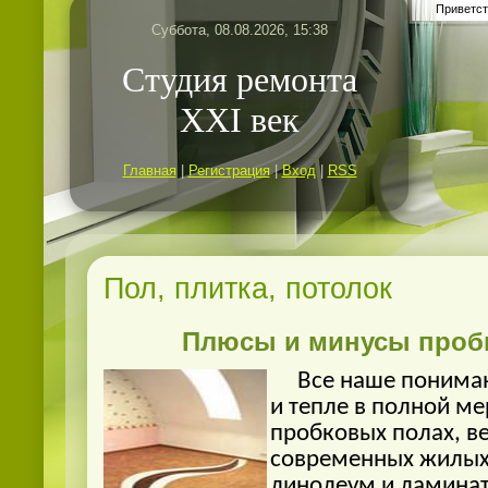
Приветст
Суббота, 08.08.2026, 15:38
Студия ремонта
ХХI век
Главная
|
Регистрация
|
Вход
|
RSS
Пол, плитка, потолок
Плюсы и минусы проб
Все наше пониман
и тепле в полной ме
пробковых полах, в
современных жилы
линолеум и ламинат