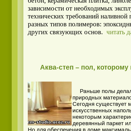
бетон, керамическая плитка, линоле
зависимости от необходимых экспл
технических тре
бований наливной 
разных типов полимеров: эпоксидн
других связующих основ.
читать 
Аква-степ – пол, которому
Раньше полы делали
природных материало
Сегодня существует 
искусственных наполь
некоторым характери
деревянный паркет и
Но для обеспечения в доме максимал