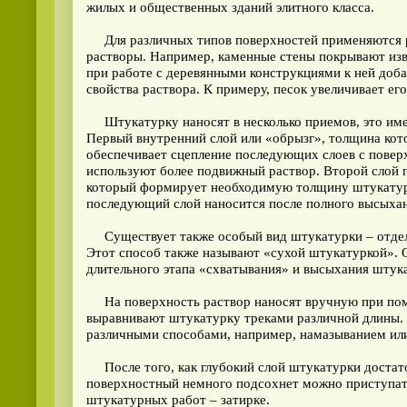
жилых и общественных зданий элитного класса.
Для различных типов поверхностей применяются р
растворы. Например, каменные стены покрывают изв
при работе с деревянными конструкциями к ней доба
свойства раствора. К примеру, песок увеличивает ег
Штукатурку наносят в несколько приемов, это име
Первый внутренний слой или «обрызг», толщина кото
обеспечивает сцепление последующих слоев с поверх
используют более подвижный раствор. Второй слой п
который формирует необходимую толщину штукату
последующий слой наносится после полного высыха
Существует также особый вид штукатурки – отдел
Этот способ также называют «сухой штукатуркой». О
длительного этапа «схватывания» и высыхания штук
На поверхность раствор наносят вручную при пом
выравнивают штукатурку треками различной длины.
различными способами, например, намазыванием ил
После того, как глубокий слой штукатурки достато
поверхностный немного подсохнет можно приступат
штукатурных работ – затирке.