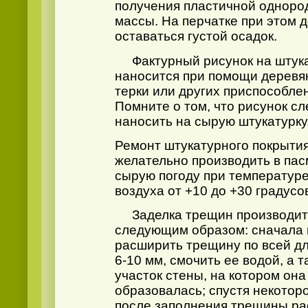
получения пластичной одноро
массы. На перчатке при этом 
оставаться густой осадок.
Фактурный рисунок на штука
наносится при помощи деревя
терки или других приспособле
Помните о том, что рисунок сл
наносить на сырую штукатурку
Ремонт штукатурного покрыти
желательно производить в пас
сырую погоду при температур
воздуха от +10 до +30 градусо
Заделка трещин производит
следующим образом: сначала
расширить трещину по всей д
6-
10 мм
, смочить ее водой, а 
участок стены, на котором она
образовалась; спустя некотор
после заполнения трещины р