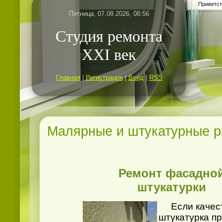
Приветст
Пятница, 07.08.2026, 08:56
Студия ремонта
ХХI век
Главная
|
Регистрация
|
Вход
|
RSS
Малярные и штукатурные р
Ремонт фасадно
штукатурки
Если качес
штукатурка п